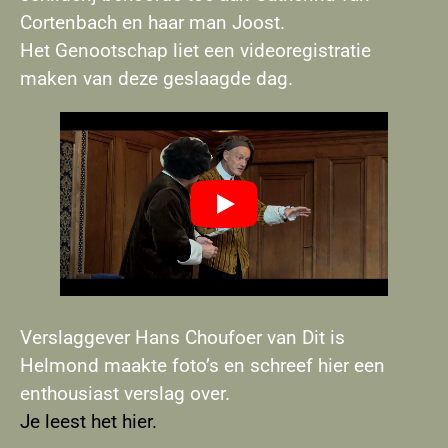
Cortenbach en haar man Joost.
Het Genootschap liet een videoregistratie
maken van deze geslaagde dag.
Verslaggever Hans Choufoer van Dit is
Helmond maakte foto’s en schreef hier een
enthousiast verslag over.
Je leest het hier.