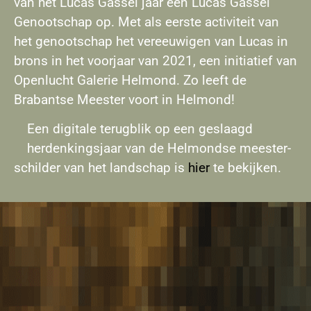
van het Lucas Gassel jaar een Lucas Gassel
Genootschap op. Met als eerste activiteit van
het genootschap het vereeuwigen van Lucas in
brons in het voorjaar van 2021, een initiatief van
Openlucht Galerie Helmond. Zo leeft de
Brabantse Meester voort in Helmond!
Een digitale terugblik op een geslaagd
herdenkingsjaar van de Helmondse meester-
schilder van het landschap is
hier
te bekijken.