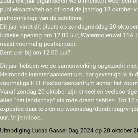
Zoals elk jaar organiseren we binnenkort weer een b
publieksactiviteit op of rond de jaardag 18 oktober 
patroonheilige van de schilders.
Dit jaar vindt dit plaats op zondagmiddag 20 oktobe
ludieke opening om 12.00 uur, Watermolenwal 16A, 
naast voormalig postkantoor.
Bent u er bij om 12.00 uur?
Dit jaar hebben we de samenwerking opgezocht met 
Helmonds kunstenaarscentrum, dat gevestigd is in d
voormalige PTT Postsorteercentrum achter het voorm
Vanaf zondag 20 oktober zijn er veel en veelsoortige 
allen “het landschap” als rode draad hebben. Tot 15
expositie daar te zien op woensdag/donderdag/vrijd
uur. Vrije inloop.
Uitnodiging Lucas Gassel Dag 2024 op 20 oktober 