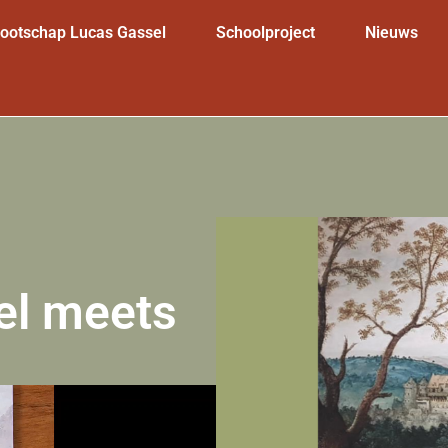
nootschap Lucas Gassel
Schoolproject
Nieuws
el meets