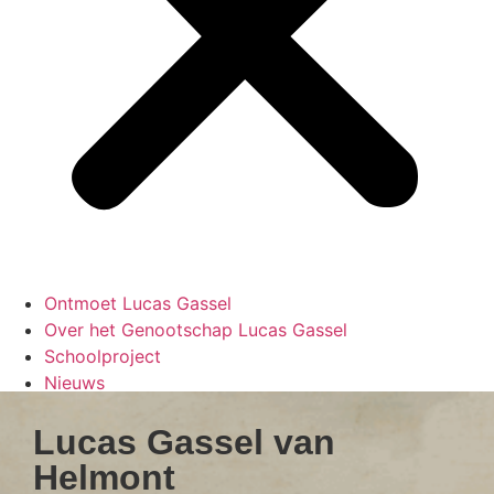
Ontmoet Lucas Gassel
Over het Genootschap Lucas Gassel
Schoolproject
Nieuws
Onderzoek
Lucas Gassel van
Terugblik Lucas Gasseljaar 2020
Contact
Helmont