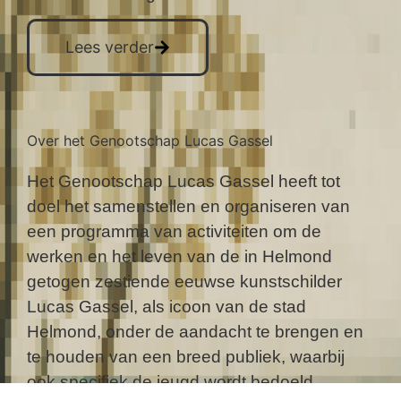
Lees verder
Over het Genootschap Lucas Gassel
Het Genootschap Lucas Gassel heeft tot
doel het samenstellen en organiseren van
een programma van activiteiten om de
werken en het leven van de in Helmond
getogen zestiende eeuwse kunstschilder
Lucas Gassel, als icoon van de stad
Helmond, onder de aandacht te brengen en
te houden van een breed publiek, waarbij
ook specifiek de jeugd wordt bedoeld