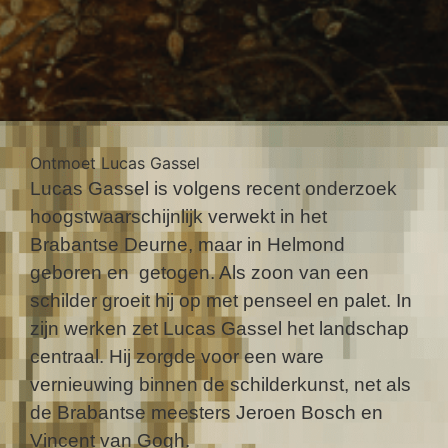
Ontmoet Lucas Gassel
Lucas Gassel is volgens recent onderzoek
hoogstwaarschijnlijk verwekt in het
Brabantse Deurne, maar in Helmond
geboren en getogen. Als zoon van een
schilder groeit hij op met penseel en palet. In
zijn werken zet Lucas Gassel het landschap
centraal. Hij zorgde voor een ware
vernieuwing binnen de schilderkunst, net als
de Brabantse meesters Jeroen Bosch en
Vincent van Gogh.