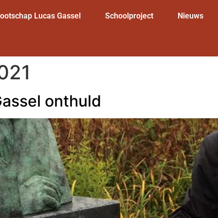
nootschap Lucas Gassel
Schoolproject
Nieuws
2021
assel onthuld