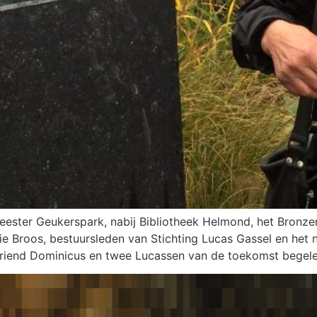
ster Geukerspark, nabij Bibliotheek Helmond, het Bronzen
ie Broos, bestuursleden van Stichting Lucas Gassel en he
riend Dominicus en twee Lucassen van de toekomst begelei