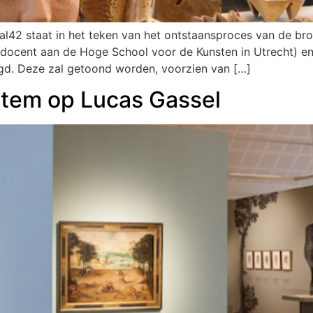
l42 staat in het teken van het ontstaansproces van de br
lmdocent aan de Hoge School voor de Kunsten in Utrecht) e
gd. Deze zal getoond worden, voorzien van […]
 Stem op Lucas Gassel