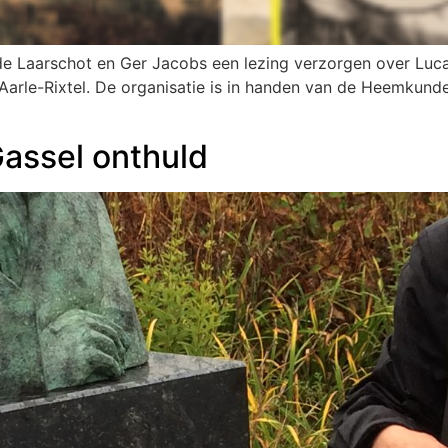
 Laarschot en Ger Jacobs een lezing verzorgen over Luca
rle-Rixtel. De organisatie is in handen van de Heemkundek
assel onthuld