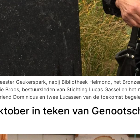
ster Geukerspark, nabij Bibliotheek Helmond, het Bronzen
ie Broos, bestuursleden van Stichting Lucas Gassel en he
riend Dominicus en twee Lucassen van de toekomst begelei
ktober in teken van Genootsc